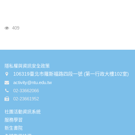
瀏覽人次
409
:::
隱私權與資訊安全政策
106319臺北市羅斯福路四段一號 (第一行政大樓102室)
activity@ntu.edu.tw
02-33662066
02-23661952
社團活動資訊系統
服務學習
新生書院